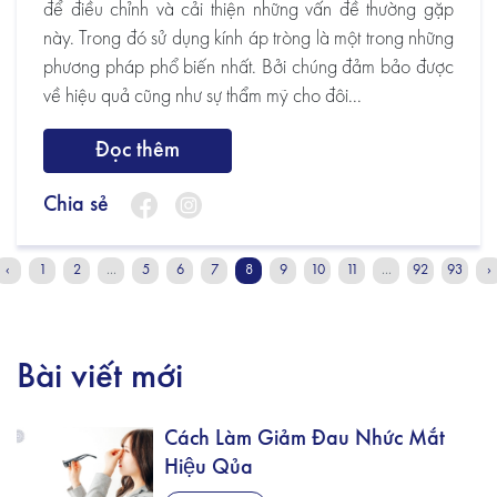
để điều chỉnh và cải thiện những vấn đề thường gặp
này. Trong đó sử dụng kính áp tròng là một trong những
phương pháp phổ biến nhất. Bởi chúng đảm bảo được
về hiệu quả cũng như sự thẩm mỹ cho đôi...
Đọc thêm
Chia sẻ
‹
1
2
...
5
6
7
8
9
10
11
...
92
93
›
Bài viết mới
Cách Làm Giảm Đau Nhức Mắt
Hiệu Qủa