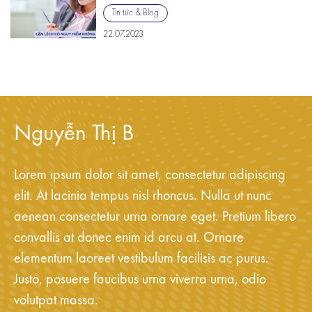
Tin tức & Blog
22.07.2023
Nguyễn Thị B
Lorem ipsum dolor sit amet, consectetur adipiscing
elit. At lacinia tempus nisl rhoncus. Nulla ut nunc
aenean consectetur urna ornare eget. Pretium libero
convallis at donec enim id arcu at. Ornare
elementum laoreet vestibulum facilisis ac purus.
Justo, posuere faucibus urna viverra urna, odio
volutpat massa.