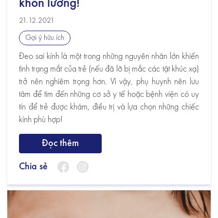
khôn lường!
21.12.2021
Gợi ý hữu ích
Đeo sai kính là một trong những nguyên nhân lớn khiến
tình trạng mắt của trẻ (nếu đã lỡ bị mắc các tật khúc xạ)
trở nên nghiêm trọng hơn. Vì vậy, phụ huynh nên lưu
tâm để tìm đến những cơ sở y tế hoặc bệnh viện có uy
tín để trẻ được khám, điều trị và lựa chọn những chiếc
kính phù hợp!
Đọc thêm
Chia sẻ