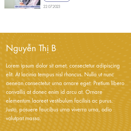
22.07.2023
Nguyễn Thị B
Lorem ipsum dolor sit amet, consectetur adipiscing
elit. At lacinia tempus nisl rhoncus. Nulla ut nunc
aenean consectetur urna ornare eget. Pretium libero
convallis at donec enim id arcu at. Ornare
elementum laoreet vestibulum facilisis ac purus.
Justo, posuere faucibus urna viverra urna, odio
volutpat massa.