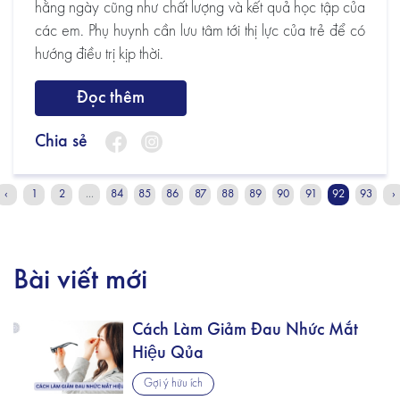
hằng ngày cũng như chất lượng và kết quả học tập của
các em. Phụ huynh cần lưu tâm tới thị lực của trẻ để có
hướng điều trị kịp thời.
Đọc thêm
Chia sẻ
‹
1
2
...
84
85
86
87
88
89
90
91
92
93
›
Bài viết mới
Cách Làm Giảm Đau Nhức Mắt
Hiệu Qủa
Gợi ý hữu ích